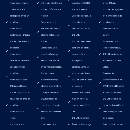
informatique fiable.
d’énergie electric sur
domotique 212 LINK
avec 212Link.
Optimisez votre
212Link, référence au
via smartphone.
212 LINK : intégration
entreprise avec un
Maroc !
Gérez l’éclairage, la
et maintenance de
système
Découvrez nos
sécurité et la
systèmes
informatique
solutions d’énergie
climatisation avec
audiovisuels de
performant – 212Link.
electric fiables sur
212 LINK.
qualité.
212Link : Solutions en
212Link.
212 LINK : domotique
Partenaire des
système
Commandez vos
pour une gestion
leaders mondiaux,
informatique
produits d’énergie
centralisée et
212 LINK optimise vos
adaptées au Maroc.
electric sur 212Link
intelligente.
systèmes audio et
Sécurisez votre
avec livraison rapide.
Simplifiez votre vie
vidéo.
système
Trouvez votre
avec la domotique
Sonorisation,
informatique avec
matériel d’énergie
212 LINK pour maison
visioconférence et
212Link au Maroc.
electric chez 212Link,
et bureau.
AVoIP : 212 LINK, votre
212Link, spécialiste
boutique au Maroc.
Automatisez votre
expert audiovisuel.
en vente en gros de
212Link : Choix de
maison, hôtel ou
212 LINK : services
système
produits en énergie
bureau avec 212
de projection vidéo et
informatique au
electric aux meilleurs
LINK.
murs d'images haut
Maroc.
prix.
212 LINK : gestion
de gamme.
Boostez votre
Optez pour des
facile de l’arrosage
Solutions fiables en