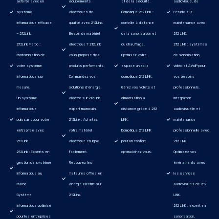
activité avec un
équipements
et de la sécurité.
audiovisuel, de
système
électriques de
Domotique 212 LINK :
l'étude à la
informatique efficace
qualité avec 212Link.
contrôle à distance
maintenance avec
– 212Link.
Besoin de matériel
de la sonorisation et
212 LINK.
212Link Maroc :
électrique ? 212Link
du chauffage.
212 LINK : systèmes
Modernisation de
vous propose des
Optimisez votre
de sonorisation,
votre système
produits performants.
espace avec la
vidéo et AVoIP pour
informatique sur
Commandez vos
domotique 212 LINK.
vos besoins
mesure.
solutions d’énergie
Gérez vos volets et
professionnels.
Un système
electric sur 212Link,
climatisation à
Intégration
informatique
expert marocain.
distance grâce à 212
audiovisuelle et
puissant pour votre
212Link : Achetez
LINK.
maintenance
entreprise avec
votre matériel
Domotique 212 LINK
professionnelle avec
212Link.
électrique en ligne
pour un confort
212 LINK.
212Link : Experts en
facilement.
optimal chez vous.
Optimisez vos
gestion de système
Retrouvez les
événements avec
informatique au
meilleures offres en
les services
Maroc.
énergie electric sur
audiovisuels de 212
Système
212Link.
LINK.
informatique optimisé
212 LINK : expert en
pour les entreprises
sonorisation,