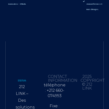
marocaines – 212Link.
visioconférence et
murs d'images.
CONTACT
2025
INFORMATION
COPYRIGHT
© 212
téléphone
212
LINK
: +212 660-
LINK –
074993
Des
Fixe :
solutions