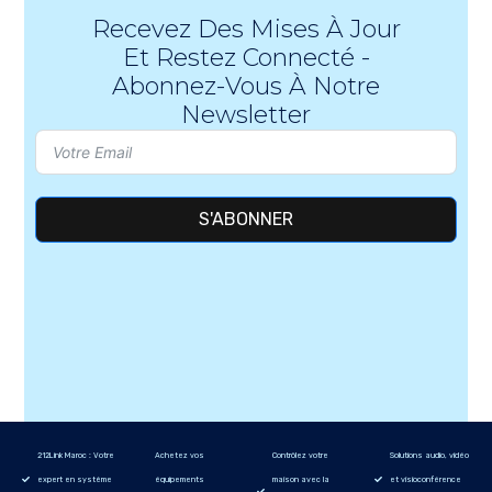
Recevez Des Mises À Jour
Et Restez Connecté -
Abonnez-Vous À Notre
Newsletter
S'ABONNER
212Link Maroc : Votre
Achetez vos
Contrôlez votre
Solutions audio, vidéo
expert en système
équipements
maison avec la
et visioconférence