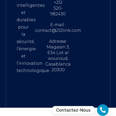
+212
intelligentes
520-
et
982430
durables
E-mail :
pour
contact@212link.com
la
Adresse:
sécurité,
Magasin 3,
l’énergie
E34 Lot al
et
wouroud,
l’innovation
Casablanca
20300
technologique.
Contactez-Nous
Notifications