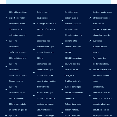
212Link Maroc : Votre
Achetez vos
Contrôlez votre
Solutions audio, vidéo
expert en système
équipements
maison avec la
et visioconférence
informatique fiable.
d’énergie electric sur
domotique 212 LINK
avec 212Link.
Optimisez votre
212Link, référence au
via smartphone.
212 LINK : intégration
entreprise avec un
Maroc !
Gérez l’éclairage, la
et maintenance de
système
Découvrez nos
sécurité et la
systèmes
informatique
solutions d’énergie
climatisation avec
audiovisuels de
performant – 212Link.
electric fiables sur
212 LINK.
qualité.
212Link : Solutions en
212Link.
212 LINK : domotique
Partenaire des
système
Commandez vos
pour une gestion
leaders mondiaux,
informatique
produits d’énergie
centralisée et
212 LINK optimise vos
adaptées au Maroc.
electric sur 212Link
intelligente.
systèmes audio et
Sécurisez votre
avec livraison rapide.
Simplifiez votre vie
vidéo.
système
Trouvez votre
avec la domotique
Sonorisation,
informatique avec
matériel d’énergie
212 LINK pour maison
visioconférence et
212Link au Maroc.
electric chez 212Link,
et bureau.
AVoIP : 212 LINK, votre
212Link, spécialiste
boutique au Maroc.
Automatisez votre
expert audiovisuel.
en vente en gros de
212Link : Choix de
maison, hôtel ou
212 LINK : services
système
produits en énergie
bureau avec 212
de projection vidéo et