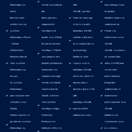
informatique au
electric aux meilleurs
LINK.
murs d'images haut
Maroc.
prix.
212 LINK : gestion
de gamme.
Boostez votre
Optez pour des
facile de l’arrosage
Solutions fiables en
activité avec un
équipements
et de la sécurité.
audiovisuel, de
système
électriques de
Domotique 212 LINK :
l'étude à la
informatique efficace
qualité avec 212Link.
contrôle à distance
maintenance avec
– 212Link.
Besoin de matériel
de la sonorisation et
212 LINK.
212Link Maroc :
électrique ? 212Link
du chauffage.
212 LINK : systèmes
Modernisation de
vous propose des
Optimisez votre
de sonorisation,
votre système
produits performants.
espace avec la
vidéo et AVoIP pour
informatique sur
Commandez vos
domotique 212 LINK.
vos besoins
mesure.
solutions d’énergie
Gérez vos volets et
professionnels.
Un système
electric sur 212Link,
climatisation à
Intégration
informatique
expert marocain.
distance grâce à 212
audiovisuelle et
puissant pour votre
212Link : Achetez
LINK.
maintenance
entreprise avec
votre matériel
Domotique 212 LINK
professionnelle avec
212Link.
électrique en ligne
pour un confort
212 LINK.
212Link : Experts en
facilement.
optimal chez vous.
Optimisez vos
gestion de système
Retrouvez les
événements avec
informatique au
meilleures offres en
les services