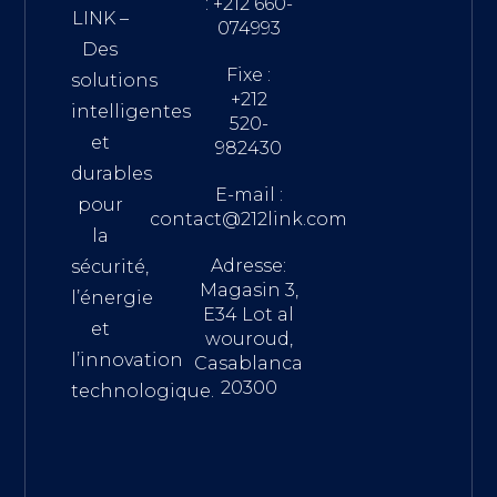
: +212 660-
LINK –
074993
Des
Fixe :
solutions
+212
intelligentes
520-
et
982430
durables
E-mail :
pour
contact@212link.com
la
Adresse:
sécurité,
Magasin 3,
l’énergie
E34 Lot al
et
wouroud,
l’innovation
Casablanca
20300
technologique.