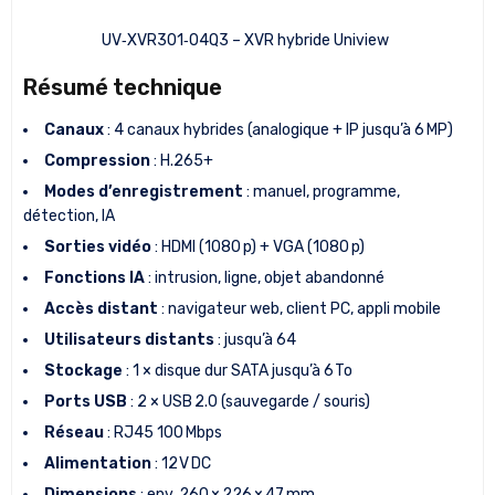
UV‑XVR301‑04Q3 – XVR hybride Uniview
Résumé technique
Canaux
: 4 canaux hybrides (analogique + IP jusqu’à 6 MP)
Compression
: H.265+
Modes d’enregistrement
: manuel, programme,
détection, IA
Sorties vidéo
: HDMI (1080 p) + VGA (1080 p)
Fonctions IA
: intrusion, ligne, objet abandonné
Accès distant
: navigateur web, client PC, appli mobile
Utilisateurs distants
: jusqu’à 64
Stockage
: 1 × disque dur SATA jusqu’à 6 To
Ports USB
: 2 × USB 2.0 (sauvegarde / souris)
Réseau
: RJ45 100 Mbps
Alimentation
: 12 V DC
Dimensions
: env. 260 × 226 × 47 mm