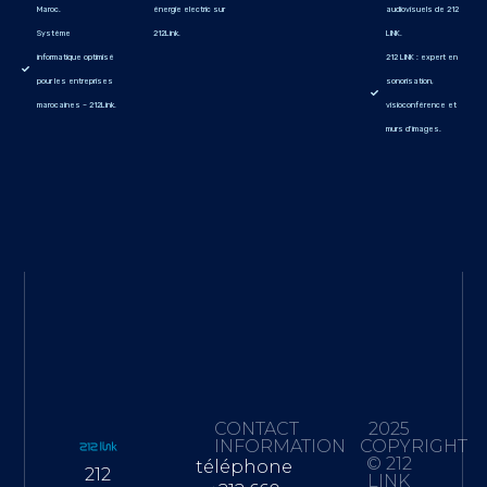
Maroc.
énergie electric sur
audiovisuels de 212
Système
212Link.
LINK.
informatique optimisé
212 LINK : expert en
pour les entreprises
sonorisation,
marocaines – 212Link.
visioconférence et
murs d'images.
CONTACT
2025
INFORMATION
COPYRIGHT
© 212
téléphone
212
LINK