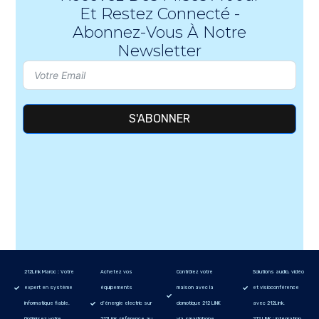
Et Restez Connecté -
Abonnez-Vous À Notre
Newsletter
S'ABONNER
212Link Maroc : Votre
Achetez vos
Contrôlez votre
Solutions audio, vidéo
expert en système
équipements
maison avec la
et visioconférence
informatique fiable.
d’énergie electric sur
domotique 212 LINK
avec 212Link.
Optimisez votre
212Link, référence au
via smartphone.
212 LINK : intégration