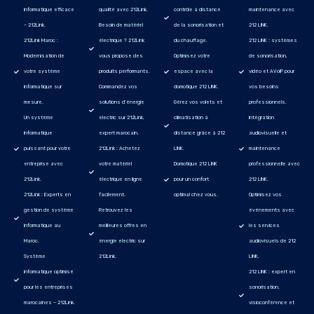
informatique efficace
qualité avec 212Link.
contrôle à distance
maintenance avec
– 212Link.
Besoin de matériel
de la sonorisation et
212 LINK.
212Link Maroc :
électrique ? 212Link
du chauffage.
212 LINK : systèmes
Modernisation de
vous propose des
Optimisez votre
de sonorisation,
votre système
produits performants.
espace avec la
vidéo et AVoIP pour
informatique sur
Commandez vos
domotique 212 LINK.
vos besoins
mesure.
solutions d’énergie
Gérez vos volets et
professionnels.
Un système
electric sur 212Link,
climatisation à
Intégration
informatique
expert marocain.
distance grâce à 212
audiovisuelle et
puissant pour votre
212Link : Achetez
LINK.
maintenance
entreprise avec
votre matériel
Domotique 212 LINK
professionnelle avec
212Link.
électrique en ligne
pour un confort
212 LINK.
212Link : Experts en
facilement.
optimal chez vous.
Optimisez vos
gestion de système
Retrouvez les
événements avec
informatique au
meilleures offres en
les services
Maroc.
énergie electric sur
audiovisuels de 212
Système
212Link.
LINK.
informatique optimisé
212 LINK : expert en
pour les entreprises
sonorisation,
marocaines – 212Link.
visioconférence et