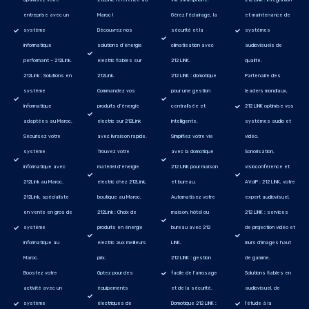
entreprise avec un
Maroc !
Gérez l’éclairage, la
et maintenance de
système
Découvrez nos
sécurité et la
systèmes
informatique
solutions d’énergie
climatisation avec
audiovisuels de
performant – 212Link.
electric fiables sur
212 LINK.
qualité.
212Link : Solutions en
212Link.
212 LINK : domotique
Partenaire des
système
Commandez vos
pour une gestion
leaders mondiaux,
informatique
produits d’énergie
centralisée et
212 LINK optimise vos
adaptées au Maroc.
electric sur 212Link
intelligente.
systèmes audio et
Sécurisez votre
avec livraison rapide.
Simplifiez votre vie
vidéo.
système
Trouvez votre
avec la domotique
Sonorisation,
informatique avec
matériel d’énergie
212 LINK pour maison
visioconférence et
212Link au Maroc.
electric chez 212Link,
et bureau.
AVoIP : 212 LINK, votre
212Link, spécialiste
boutique au Maroc.
Automatisez votre
expert audiovisuel.
en vente en gros de
212Link : Choix de
maison, hôtel ou
212 LINK : services
système
produits en énergie
bureau avec 212
de projection vidéo et
informatique au
electric aux meilleurs
LINK.
murs d'images haut
Maroc.
prix.
212 LINK : gestion
de gamme.
Boostez votre
Optez pour des
facile de l’arrosage
Solutions fiables en
activité avec un
équipements
et de la sécurité.
audiovisuel, de
système
électriques de
Domotique 212 LINK :
l'étude à la