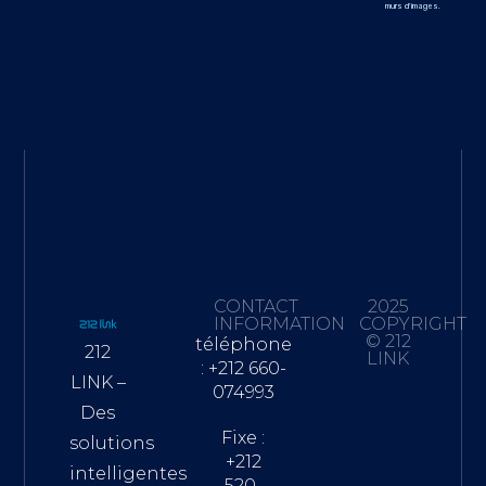
murs d'images.
CONTACT
2025
INFORMATION
COPYRIGHT
© 212
téléphone
212
LINK
: +212 660-
LINK –
074993
Des
Fixe :
solutions
+212
intelligentes
520-