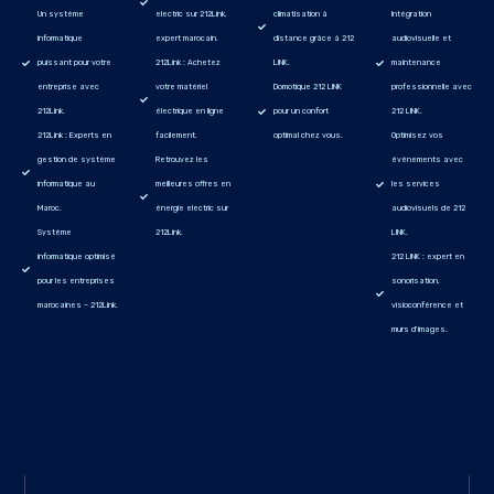
Un système
electric sur 212Link,
climatisation à
Intégration
informatique
expert marocain.
distance grâce à 212
audiovisuelle et
puissant pour votre
212Link : Achetez
LINK.
maintenance
entreprise avec
votre matériel
Domotique 212 LINK
professionnelle avec
212Link.
électrique en ligne
pour un confort
212 LINK.
212Link : Experts en
facilement.
optimal chez vous.
Optimisez vos
gestion de système
Retrouvez les
événements avec
informatique au
meilleures offres en
les services
Maroc.
énergie electric sur
audiovisuels de 212
Système
212Link.
LINK.
informatique optimisé
212 LINK : expert en
pour les entreprises
sonorisation,
marocaines – 212Link.
visioconférence et
murs d'images.