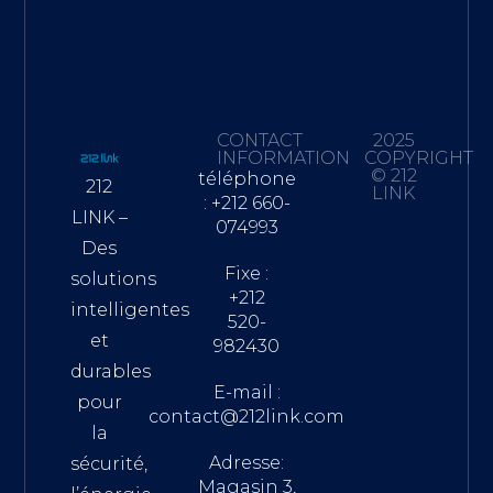
CONTACT
2025
INFORMATION
COPYRIGHT
© 212
téléphone
212
LINK
: +212 660-
LINK –
074993
Des
Fixe :
solutions
+212
intelligentes
520-
et
982430
durables
E-mail :
pour
contact@212link.com
la
Adresse:
sécurité,
Magasin 3,