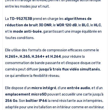
(filtre infrarouge amovible) permet un passage automatique
entre les modes jour et nuit.
La
TD-9527E3B
prend en charge les
algorithmes de
réduction de bruit 3D DNR
, le
WDR 120 dB
, le
BLC
, le
HLC
,
et le
mode anti-buée
, garantissant une image équilibrée en
toutes conditions.
Elle utilise des formats de compression efficaces comme le
H.265+, H.265, H.264+ et H.264
, pour réduire la
consommation de bande passante et d’espace disque.cette
caméra peut diffuser
jusqu’à trois flux vidéo simultanés
,
ce qui améliore la flexibilité réseau.
Elle dispose d’un
micro intégré
, d’une
entrée audio
, et d’un
emplacement microSD
pouvant accueillir une carte jusqu’à
256 Go
. Son
boîtier IP66
la rend résistante aux intempéries,
adaptée pour une installation en intérieur comme en extérieur.