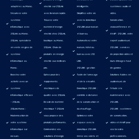
adaptées au Maroc.
electric sur 212Link
intelligente.
systèmes audio et
Sécurisez votre
avec livraison rapide.
Simplifiez votre vie
vidéo.
système
Trouvez votre
avec la domotique
Sonorisation,
informatique avec
matériel d’énergie
212 LINK pour maison
visioconférence et
212Link au Maroc.
electric chez 212Link,
et bureau.
AVoIP : 212 LINK, votre
212Link, spécialiste
boutique au Maroc.
Automatisez votre
expert audiovisuel.
en vente en gros de
212Link : Choix de
maison, hôtel ou
212 LINK : services
système
produits en énergie
bureau avec 212
de projection vidéo et
informatique au
electric aux meilleurs
LINK.
murs d'images haut
Maroc.
prix.
212 LINK : gestion
de gamme.
Boostez votre
Optez pour des
facile de l’arrosage
Solutions fiables en
activité avec un
équipements
et de la sécurité.
audiovisuel, de
système
électriques de
Domotique 212 LINK :
l'étude à la
informatique efficace
qualité avec 212Link.
contrôle à distance
maintenance avec
– 212Link.
Besoin de matériel
de la sonorisation et
212 LINK.
212Link Maroc :
électrique ? 212Link
du chauffage.
212 LINK : systèmes
Modernisation de
vous propose des
Optimisez votre
de sonorisation,
votre système
produits performants.
espace avec la
vidéo et AVoIP pour
informatique sur
Commandez vos
domotique 212 LINK.
vos besoins
mesure.
solutions d’énergie
Gérez vos volets et
professionnels.