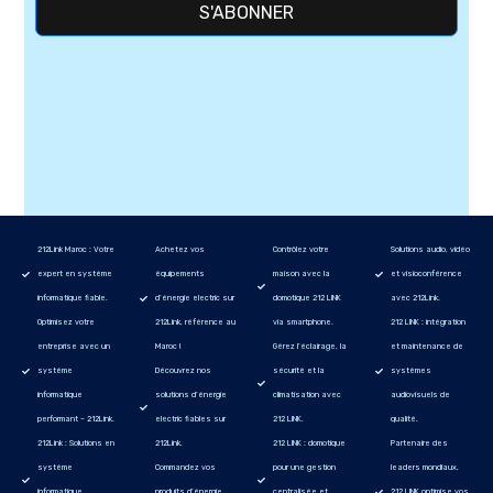
S'ABONNER
212Link Maroc : Votre
Achetez vos
Contrôlez votre
Solutions audio, vidéo
expert en système
équipements
maison avec la
et visioconférence
informatique fiable.
d’énergie electric sur
domotique 212 LINK
avec 212Link.
Optimisez votre
212Link, référence au
via smartphone.
212 LINK : intégration
entreprise avec un
Maroc !
Gérez l’éclairage, la
et maintenance de
système
Découvrez nos
sécurité et la
systèmes
informatique
solutions d’énergie
climatisation avec
audiovisuels de
performant – 212Link.
electric fiables sur
212 LINK.
qualité.
212Link : Solutions en
212Link.
212 LINK : domotique
Partenaire des
système
Commandez vos
pour une gestion
leaders mondiaux,
informatique
produits d’énergie
centralisée et
212 LINK optimise vos