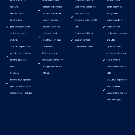
informatique sur
Commandez vos
domotique 212 LINK.
vos besoins
mesure.
solutions d’énergie
Gérez vos volets et
professionnels.
Un système
electric sur 212Link,
climatisation à
Intégration
informatique
expert marocain.
distance grâce à 212
audiovisuelle et
puissant pour votre
212Link : Achetez
LINK.
maintenance
entreprise avec
votre matériel
Domotique 212 LINK
professionnelle avec
212Link.
électrique en ligne
pour un confort
212 LINK.
212Link : Experts en
facilement.
optimal chez vous.
Optimisez vos
gestion de système
Retrouvez les
événements avec
informatique au
meilleures offres en
les services
Maroc.
énergie electric sur
audiovisuels de 212
Système
212Link.
LINK.
informatique optimisé
212 LINK : expert en
pour les entreprises
sonorisation,
marocaines – 212Link.
visioconférence et
murs d'images.