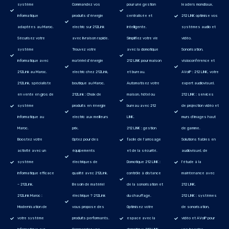
système
Commandez vos
pour une gestion
leaders mondiaux,
informatique
produits d’énergie
centralisée et
212 LINK optimise vos
adaptées au Maroc.
electric sur 212Link
intelligente.
systèmes audio et
Sécurisez votre
avec livraison rapide.
Simplifiez votre vie
vidéo.
système
Trouvez votre
avec la domotique
Sonorisation,
informatique avec
matériel d’énergie
212 LINK pour maison
visioconférence et
212Link au Maroc.
electric chez 212Link,
et bureau.
AVoIP : 212 LINK, votre
212Link, spécialiste
boutique au Maroc.
Automatisez votre
expert audiovisuel.
en vente en gros de
212Link : Choix de
maison, hôtel ou
212 LINK : services
système
produits en énergie
bureau avec 212
de projection vidéo et
informatique au
electric aux meilleurs
LINK.
murs d'images haut
Maroc.
prix.
212 LINK : gestion
de gamme.
Boostez votre
Optez pour des
facile de l’arrosage
Solutions fiables en
activité avec un
équipements
et de la sécurité.
audiovisuel, de
système
électriques de
Domotique 212 LINK :
l'étude à la
informatique efficace
qualité avec 212Link.
contrôle à distance
maintenance avec
– 212Link.
Besoin de matériel
de la sonorisation et
212 LINK.
212Link Maroc :
électrique ? 212Link
du chauffage.
212 LINK : systèmes
Modernisation de
vous propose des
Optimisez votre
de sonorisation,
votre système
produits performants.
espace avec la
vidéo et AVoIP pour