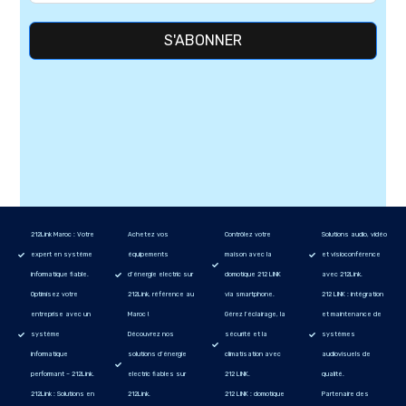
S'ABONNER
212Link Maroc : Votre
Achetez vos
Contrôlez votre
Solutions audio, vidéo
expert en système
équipements
maison avec la
et visioconférence
informatique fiable.
d’énergie electric sur
domotique 212 LINK
avec 212Link.
Optimisez votre
212Link, référence au
via smartphone.
212 LINK : intégration
entreprise avec un
Maroc !
Gérez l’éclairage, la
et maintenance de
système
Découvrez nos
sécurité et la
systèmes
informatique
solutions d’énergie
climatisation avec
audiovisuels de
performant – 212Link.
electric fiables sur
212 LINK.
qualité.
212Link : Solutions en
212Link.
212 LINK : domotique
Partenaire des