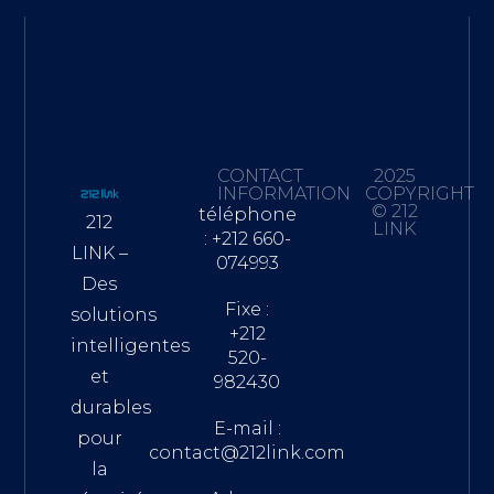
CONTACT
2025
INFORMATION
COPYRIGHT
© 212
téléphone
212
LINK
: +212 660-
LINK –
074993
Des
Fixe :
solutions
+212
intelligentes
520-
et
982430
durables
E-mail :
pour
contact@212link.com
la