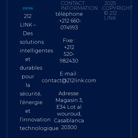
CONTACT
2025
INFORMATION
COPYRIGHT
© 212
téléphone
212
LINK
: +212 660-
LINK –
074993
Des
Fixe :
solutions
+212
intelligentes
520-
et
982430
durables
E-mail :
pour
contact@212link.com
la
Adresse:
sécurité,
Magasin 3,
l’énergie
E34 Lot al
et
wouroud,
l’innovation
Casablanca
20300
technologique.