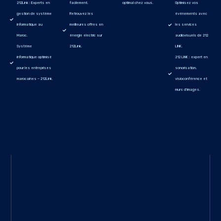
212Link : Experts en
facilement.
optimal chez vous.
Optimisez vos
gestion de système
Retrouvez les
événements avec
informatique au
meilleures offres en
les services
Maroc.
énergie electric sur
audiovisuels de 212
Système
212Link.
LINK.
informatique optimisé
212 LINK : expert en
pour les entreprises
sonorisation,
marocaines – 212Link.
visioconférence et
murs d'images.