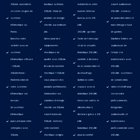
212Link, spécialiste
boutique au Maroc.
Automatisez votre
expert audiovisuel.
en vente en gros de
212Link : Choix de
maison, hôtel ou
212 LINK : services
système
produits en énergie
bureau avec 212
de projection vidéo et
informatique au
electric aux meilleurs
LINK.
murs d'images haut
Maroc.
prix.
212 LINK : gestion
de gamme.
Boostez votre
Optez pour des
facile de l’arrosage
Solutions fiables en
activité avec un
équipements
et de la sécurité.
audiovisuel, de
système
électriques de
Domotique 212 LINK :
l'étude à la
informatique efficace
qualité avec 212Link.
contrôle à distance
maintenance avec
– 212Link.
Besoin de matériel
de la sonorisation et
212 LINK.
212Link Maroc :
électrique ? 212Link
du chauffage.
212 LINK : systèmes
Modernisation de
vous propose des
Optimisez votre
de sonorisation,
votre système
produits performants.
espace avec la
vidéo et AVoIP pour
informatique sur
Commandez vos
domotique 212 LINK.
vos besoins
mesure.
solutions d’énergie
Gérez vos volets et
professionnels.
Un système
electric sur 212Link,
climatisation à
Intégration
informatique
expert marocain.
distance grâce à 212
audiovisuelle et
puissant pour votre
212Link : Achetez
LINK.
maintenance
entreprise avec
votre matériel
Domotique 212 LINK
professionnelle avec
212Link.
électrique en ligne
pour un confort
212 LINK.