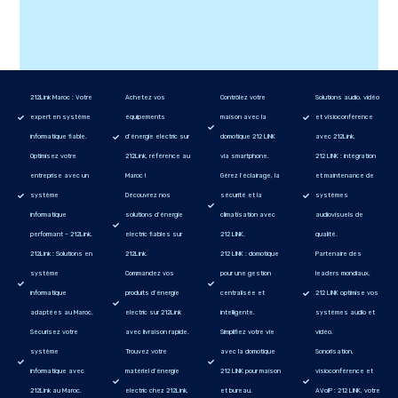
212Link Maroc : Votre
Achetez vos
Contrôlez votre
Solutions audio, vidéo
expert en système
équipements
maison avec la
et visioconférence
informatique fiable.
d’énergie electric sur
domotique 212 LINK
avec 212Link.
Optimisez votre
212Link, référence au
via smartphone.
212 LINK : intégration
entreprise avec un
Maroc !
Gérez l’éclairage, la
et maintenance de
système
Découvrez nos
sécurité et la
systèmes
informatique
solutions d’énergie
climatisation avec
audiovisuels de
performant – 212Link.
electric fiables sur
212 LINK.
qualité.
212Link : Solutions en
212Link.
212 LINK : domotique
Partenaire des
système
Commandez vos
pour une gestion
leaders mondiaux,
informatique
produits d’énergie
centralisée et
212 LINK optimise vos
adaptées au Maroc.
electric sur 212Link
intelligente.
systèmes audio et
Sécurisez votre
avec livraison rapide.
Simplifiez votre vie
vidéo.
système
Trouvez votre
avec la domotique
Sonorisation,
informatique avec
matériel d’énergie
212 LINK pour maison
visioconférence et
212Link au Maroc.
electric chez 212Link,
et bureau.
AVoIP : 212 LINK, votre