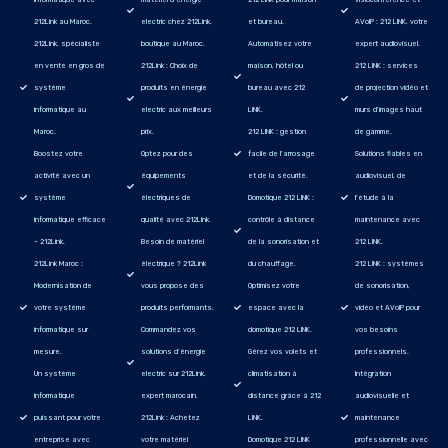
212Link au Maroc.
electric chez 212Link,
et bureau.
AVoIP : 212 LINK, votre
212Link, spécialiste
boutique au Maroc.
Automatisez votre
expert audiovisuel.
en vente en gros de
212Link : Choix de
maison, hôtel ou
212 LINK : services
système
produits en énergie
bureau avec 212
de projection vidéo et
informatique au
electric aux meilleurs
LINK.
murs d'images haut
Maroc.
prix.
212 LINK : gestion
de gamme.
Boostez votre
Optez pour des
facile de l’arrosage
Solutions fiables en
activité avec un
équipements
et de la sécurité.
audiovisuel, de
système
électriques de
Domotique 212 LINK :
l'étude à la
informatique efficace
qualité avec 212Link.
contrôle à distance
maintenance avec
– 212Link.
Besoin de matériel
de la sonorisation et
212 LINK.
212Link Maroc :
électrique ? 212Link
du chauffage.
212 LINK : systèmes
Modernisation de
vous propose des
Optimisez votre
de sonorisation,
votre système
produits performants.
espace avec la
vidéo et AVoIP pour
informatique sur
Commandez vos
domotique 212 LINK.
vos besoins
mesure.
solutions d’énergie
Gérez vos volets et
professionnels.
Un système
electric sur 212Link,
climatisation à
Intégration
informatique
expert marocain.
distance grâce à 212
audiovisuelle et
puissant pour votre
212Link : Achetez
LINK.
maintenance
entreprise avec
votre matériel
Domotique 212 LINK
professionnelle avec