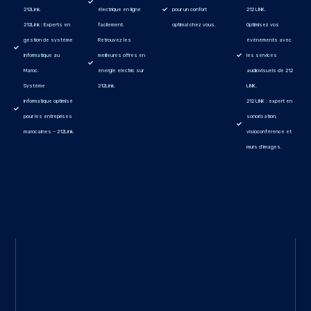
212Link.
électrique en ligne
pour un confort
212 LINK.
212Link : Experts en
facilement.
optimal chez vous.
Optimisez vos
gestion de système
Retrouvez les
événements avec
informatique au
meilleures offres en
les services
Maroc.
énergie electric sur
audiovisuels de 212
Système
212Link.
LINK.
informatique optimisé
212 LINK : expert en
pour les entreprises
sonorisation,
marocaines – 212Link.
visioconférence et
murs d'images.