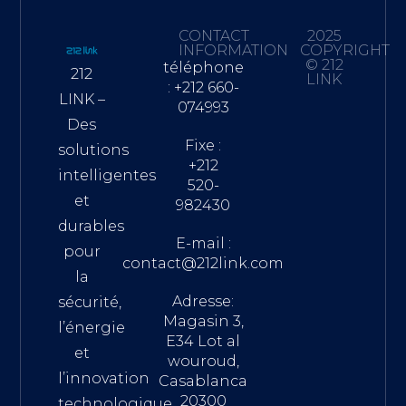
CONTACT
2025
INFORMATION
COPYRIGHT
© 212
téléphone
212
LINK
: +212 660-
LINK –
074993
Des
Fixe :
solutions
+212
intelligentes
520-
et
982430
durables
E-mail :
pour
contact@212link.com
la
Adresse:
sécurité,
Magasin 3,
l’énergie
E34 Lot al
et
wouroud,
l’innovation
Casablanca
20300
technologique.