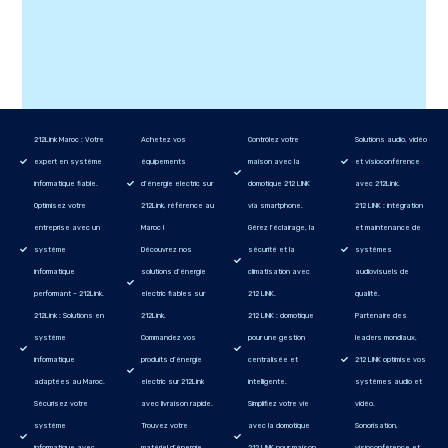
212Link Maroc : Votre
Achetez vos
Contrôlez votre
Solutions audio, vidéo
expert en système
équipements
maison avec la
et visioconférence
informatique fiable.
d’énergie electric sur
domotique 212 LINK
avec 212Link.
Optimisez votre
212Link, référence au
via smartphone.
212 LINK : intégration
entreprise avec un
Maroc !
Gérez l’éclairage, la
et maintenance de
système
Découvrez nos
sécurité et la
systèmes
informatique
solutions d’énergie
climatisation avec
audiovisuels de
performant – 212Link.
electric fiables sur
212 LINK.
qualité.
212Link : Solutions en
212Link.
212 LINK : domotique
Partenaire des
système
Commandez vos
pour une gestion
leaders mondiaux,
informatique
produits d’énergie
centralisée et
212 LINK optimise vos
adaptées au Maroc.
electric sur 212Link
intelligente.
systèmes audio et
Sécurisez votre
avec livraison rapide.
Simplifiez votre vie
vidéo.
système
Trouvez votre
avec la domotique
Sonorisation,
informatique avec
matériel d’énergie
212 LINK pour maison
visioconférence et