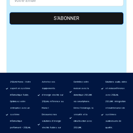
S'ABONNER
212Link Maroc : Votre
Achetez vos
Contrôlez votre
Solutions audio, vidéo
expert en système
équipements
maison avec la
et visioconférence
informatique fiable.
d’énergie electric sur
domotique 212 LINK
avec 212Link.
Optimisez votre
212Link, référence au
via smartphone.
212 LINK : intégration
entreprise avec un
Maroc !
Gérez l’éclairage, la
et maintenance de
système
Découvrez nos
sécurité et la
systèmes
informatique
solutions d’énergie
climatisation avec
audiovisuels de
performant – 212Link.
electric fiables sur
212 LINK.
qualité.