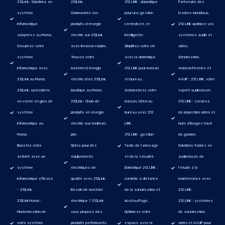
212Link : Solutions en
212Link.
212 LINK : domotique
Partenaire des
système
Commandez vos
pour une gestion
leaders mondiaux,
informatique
produits d’énergie
centralisée et
212 LINK optimise vos
adaptées au Maroc.
electric sur 212Link
intelligente.
systèmes audio et
Sécurisez votre
avec livraison rapide.
Simplifiez votre vie
vidéo.
système
Trouvez votre
avec la domotique
Sonorisation,
informatique avec
matériel d’énergie
212 LINK pour maison
visioconférence et
212Link au Maroc.
electric chez 212Link,
et bureau.
AVoIP : 212 LINK, votre
212Link, spécialiste
boutique au Maroc.
Automatisez votre
expert audiovisuel.
en vente en gros de
212Link : Choix de
maison, hôtel ou
212 LINK : services
système
produits en énergie
bureau avec 212
de projection vidéo et
informatique au
electric aux meilleurs
LINK.
murs d'images haut
Maroc.
prix.
212 LINK : gestion
de gamme.
Boostez votre
Optez pour des
facile de l’arrosage
Solutions fiables en
activité avec un
équipements
et de la sécurité.
audiovisuel, de
système
électriques de
Domotique 212 LINK :
l'étude à la
informatique efficace
qualité avec 212Link.
contrôle à distance
maintenance avec
– 212Link.
Besoin de matériel
de la sonorisation et
212 LINK.
212Link Maroc :
électrique ? 212Link
du chauffage.
212 LINK : systèmes
Modernisation de
vous propose des
Optimisez votre
de sonorisation,
votre système
produits performants.
espace avec la
vidéo et AVoIP pour