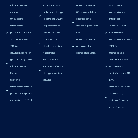
informatique sur
Commandez vos
domotique 212 LINK.
vos besoins
mesure.
solutions d’énergie
Gérez vos volets et
professionnels.
Un système
electric sur 212Link,
climatisation à
Intégration
informatique
expert marocain.
distance grâce à 212
audiovisuelle et
puissant pour votre
212Link : Achetez
LINK.
maintenance
entreprise avec
votre matériel
Domotique 212 LINK
professionnelle avec
212Link.
électrique en ligne
pour un confort
212 LINK.
212Link : Experts en
facilement.
optimal chez vous.
Optimisez vos
gestion de système
Retrouvez les
événements avec
informatique au
meilleures offres en
les services
Maroc.
énergie electric sur
audiovisuels de 212
Système
212Link.
LINK.
informatique optimisé
212 LINK : expert en
pour les entreprises
sonorisation,
marocaines – 212Link.
visioconférence et
murs d'images.