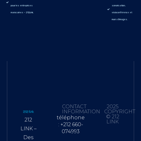
pour les entreprises
sonorisation,
marocaines – 212Link.
visioconférence et
murs d'images.
CONTACT
2025
INFORMATION
COPYRIGHT
© 212
téléphone
212
LINK
: +212 660-
LINK –
074993
Des