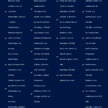
Boostez votre
Optez pour des
facile de l’arrosage
Solutions fiables en
activité avec un
équipements
et de la sécurité.
audiovisuel, de
système
électriques de
Domotique 212 LINK :
l'étude à la
informatique efficace
qualité avec 212Link.
contrôle à distance
maintenance avec
– 212Link.
Besoin de matériel
de la sonorisation et
212 LINK.
212Link Maroc :
électrique ? 212Link
du chauffage.
212 LINK : systèmes
Modernisation de
vous propose des
Optimisez votre
de sonorisation,
votre système
produits performants.
espace avec la
vidéo et AVoIP pour
informatique sur
Commandez vos
domotique 212 LINK.
vos besoins
mesure.
solutions d’énergie
Gérez vos volets et
professionnels.
Un système
electric sur 212Link,
climatisation à
Intégration
informatique
expert marocain.
distance grâce à 212
audiovisuelle et
puissant pour votre
212Link : Achetez
LINK.
maintenance
entreprise avec
votre matériel
Domotique 212 LINK
professionnelle avec
212Link.
électrique en ligne
pour un confort
212 LINK.
212Link : Experts en
facilement.
optimal chez vous.
Optimisez vos
gestion de système
Retrouvez les
événements avec
informatique au
meilleures offres en
les services
Maroc.
énergie electric sur
audiovisuels de 212
Système
212Link.
LINK.
informatique optimisé
212 LINK : expert en