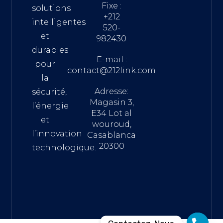
Fixe :
solutions
+212
intelligentes
520-
et
982430
durables
E-mail :
pour
contact@212link.com
la
Adresse:
sécurité,
Magasin 3,
l’énergie
E34 Lot al
et
wouroud,
l’innovation
Casablanca
20300
technologique.