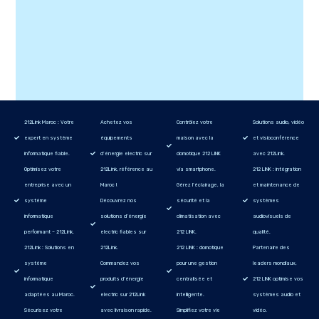
212Link Maroc : Votre
Achetez vos
Contrôlez votre
Solutions audio, vidéo
expert en système
équipements
maison avec la
et visioconférence
informatique fiable.
d’énergie electric sur
domotique 212 LINK
avec 212Link.
Optimisez votre
212Link, référence au
via smartphone.
212 LINK : intégration
entreprise avec un
Maroc !
Gérez l’éclairage, la
et maintenance de
système
Découvrez nos
sécurité et la
systèmes
informatique
solutions d’énergie
climatisation avec
audiovisuels de
performant – 212Link.
electric fiables sur
212 LINK.
qualité.
212Link : Solutions en
212Link.
212 LINK : domotique
Partenaire des
système
Commandez vos
pour une gestion
leaders mondiaux,
informatique
produits d’énergie
centralisée et
212 LINK optimise vos
adaptées au Maroc.
electric sur 212Link
intelligente.
systèmes audio et
Sécurisez votre
avec livraison rapide.
Simplifiez votre vie
vidéo.