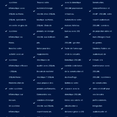
système
Trouvez votre
avec la domotique
Sonorisation,
informatique avec
matériel d’énergie
212 LINK pour maison
visioconférence et
212Link au Maroc.
electric chez 212Link,
et bureau.
AVoIP : 212 LINK, votre
212Link, spécialiste
boutique au Maroc.
Automatisez votre
expert audiovisuel.
en vente en gros de
212Link : Choix de
maison, hôtel ou
212 LINK : services
système
produits en énergie
bureau avec 212
de projection vidéo et
informatique au
electric aux meilleurs
LINK.
murs d'images haut
Maroc.
prix.
212 LINK : gestion
de gamme.
Boostez votre
Optez pour des
facile de l’arrosage
Solutions fiables en
activité avec un
équipements
et de la sécurité.
audiovisuel, de
système
électriques de
Domotique 212 LINK :
l'étude à la
informatique efficace
qualité avec 212Link.
contrôle à distance
maintenance avec
– 212Link.
Besoin de matériel
de la sonorisation et
212 LINK.
212Link Maroc :
électrique ? 212Link
du chauffage.
212 LINK : systèmes
Modernisation de
vous propose des
Optimisez votre
de sonorisation,
votre système
produits performants.
espace avec la
vidéo et AVoIP pour
informatique sur
Commandez vos
domotique 212 LINK.
vos besoins
mesure.
solutions d’énergie
Gérez vos volets et
professionnels.
Un système
electric sur 212Link,
climatisation à
Intégration
informatique
expert marocain.
distance grâce à 212
audiovisuelle et