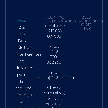
CONTACT
2025
INFORMATION
COPYRIGHT
© 212
téléphone
212
LINK
: +212 660-
LINK –
074993
Des
Fixe :
solutions
+212
intelligentes
520-
et
982430
durables
E-mail :
pour
contact@212link.com
la
Adresse:
sécurité,
Magasin 3,
l’énergie
E34 Lot al
et
wouroud,