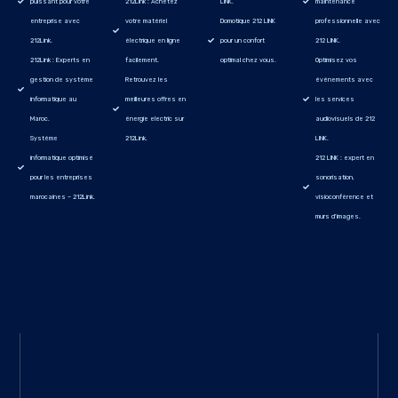
puissant pour votre
212Link : Achetez
LINK.
maintenance
entreprise avec
votre matériel
Domotique 212 LINK
professionnelle avec
212Link.
électrique en ligne
pour un confort
212 LINK.
212Link : Experts en
facilement.
optimal chez vous.
Optimisez vos
gestion de système
Retrouvez les
événements avec
informatique au
meilleures offres en
les services
Maroc.
énergie electric sur
audiovisuels de 212
Système
212Link.
LINK.
informatique optimisé
212 LINK : expert en
pour les entreprises
sonorisation,
marocaines – 212Link.
visioconférence et
murs d'images.