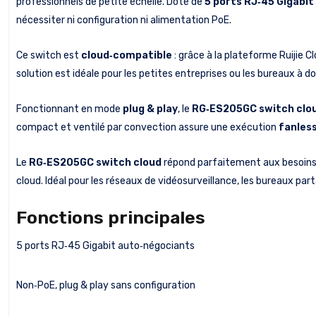
professionnels de petite échelle. Doté de
5 ports RJ‑45 Gigabi
nécessiter ni configuration ni alimentation PoE.
Ce switch est
cloud‑compatible
: grâce à la plateforme Ruijie C
solution est idéale pour les petites entreprises ou les bureaux à do
Fonctionnant en mode
plug & play
, le
RG‑ES205GC switch clo
compact et ventilé par convection assure une exécution
fanles
Le
RG‑ES205GC switch cloud
répond parfaitement aux besoins 
cloud. Idéal pour les réseaux de vidéosurveillance, les bureaux pa
Fonctions principales
5 ports RJ‑45 Gigabit auto‑négociants
Non‑PoE, plug & play sans configuration