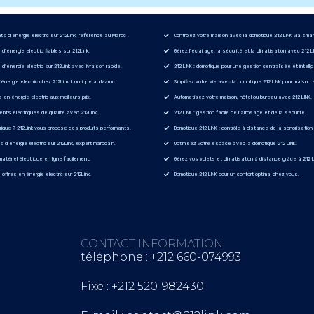
 d’énergie electric sur 212Link, référence au Maroc !
Contrôlez votre maison avec la domotique 212 LINK via sma
d’énergie electric fiables sur 212Link.
Gérez l’éclairage, la sécurité et la climatisation avec 212 L
’énergie electric sur 212Link avec livraison rapide.
212 LINK : domotique pour une gestion centralisée et intelli
’énergie electric chez 212Link, boutique au Maroc.
Simplifiez votre vie avec la domotique 212 LINK pour maison 
s en énergie electric aux meilleurs prix.
Automatisez votre maison, hôtel ou bureau avec 212 LINK.
nts électriques de qualité avec 212Link.
212 LINK : gestion facile de l’arrosage et de la sécurité.
rique ? 212Link vous propose des produits performants.
Domotique 212 LINK : contrôle à distance de la sonorisatio
d’énergie electric sur 212Link, expert marocain.
Optimisez votre espace avec la domotique 212 LINK.
atériel électrique en ligne facilement.
Gérez vos volets et climatisation à distance grâce à 212 L
offres en énergie electric sur 212Link.
Domotique 212 LINK pour un confort optimal chez vous.
CONTACT INFORMATION
téléphone : +212 660-074993
Fixe : +212 520-982430