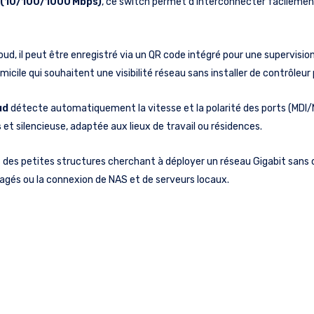
t (10/100/1000 Mbps)
, ce switch permet d’interconnecter facilement
loud, il peut être enregistré via un QR code intégré pour une supervisi
micile qui souhaitent une visibilité réseau sans installer de contrôleur
ud
détecte automatiquement la vitesse et la polarité des ports (MDI/MD
s
et silencieuse, adaptée aux lieux de travail ou résidences.
des petites structures cherchant à déployer un réseau Gigabit sans c
rtagés ou la connexion de NAS et de serveurs locaux.