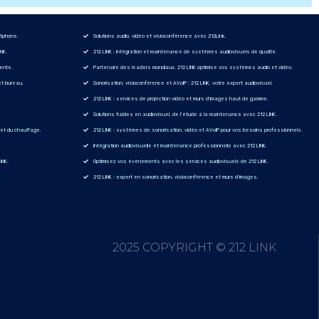
rtphone.
Solutions audio, vidéo et visioconférence avec 212Link.
INK.
212 LINK : intégration et maintenance de systèmes audiovisuels de qualité.
gente.
Partenaire des leaders mondiaux, 212 LINK optimise vos systèmes audio et vidéo.
et bureau.
Sonorisation, visioconférence et AVoIP : 212 LINK, votre expert audiovisuel.
212 LINK : services de projection vidéo et murs d'images haut de gamme.
Solutions fiables en audiovisuel, de l'étude à la maintenance avec 212 LINK.
n et du chauffage.
212 LINK : systèmes de sonorisation, vidéo et AVoIP pour vos besoins professionnels.
Intégration audiovisuelle et maintenance professionnelle avec 212 LINK.
INK.
Optimisez vos événements avec les services audiovisuels de 212 LINK.
212 LINK : expert en sonorisation, visioconférence et murs d'images.
2025 COPYRIGHT © 212 LINK