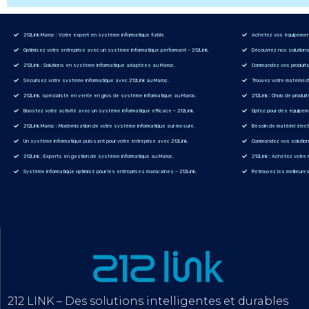
212Link Maroc : Votre expert en système informatique fiable.
Achetez vos équipements
Optimisez votre entreprise avec un système informatique performant – 212Link.
Découvrez nos solutions 
212Link : Solutions en système informatique adaptées au Maroc.
Commandez vos produits d
Sécurisez votre système informatique avec 212Link au Maroc.
Trouvez votre matériel d
212Link, spécialiste en vente en gros de système informatique au Maroc.
212Link : Choix de produit
Boostez votre activité avec un système informatique efficace – 212Link.
Optez pour des équipeme
212Link Maroc : Modernisation de votre système informatique sur mesure.
Besoin de matériel élect
Un système informatique puissant pour votre entreprise avec 212Link.
Commandez vos solutions 
212Link : Experts en gestion de système informatique au Maroc.
212Link : Achetez votre m
Système informatique optimisé pour les entreprises marocaines – 212Link.
Retrouvez les meilleures 
212 LINK – Des solutions intelligentes et durables