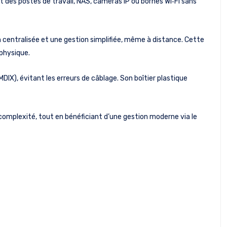
 des postes de travail, NAS, caméras IP ou bornes Wi‑Fi sans
on centralisée et une gestion simplifiée, même à distance. Cette
 physique.
IX), évitant les erreurs de câblage. Son boîtier plastique
omplexité, tout en bénéficiant d’une gestion moderne via le