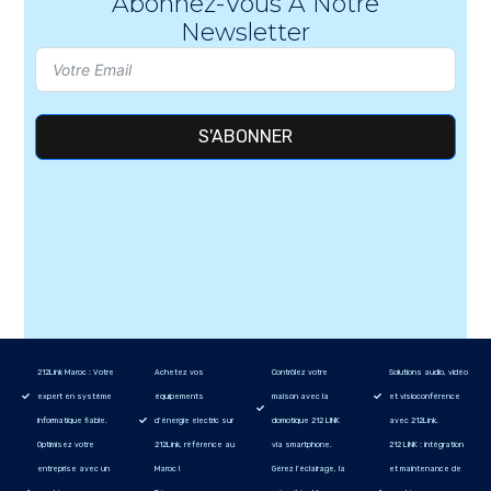
Abonnez-Vous À Notre
Newsletter
S'ABONNER
212Link Maroc : Votre
Achetez vos
Contrôlez votre
Solutions audio, vidéo
expert en système
équipements
maison avec la
et visioconférence
informatique fiable.
d’énergie electric sur
domotique 212 LINK
avec 212Link.
Optimisez votre
212Link, référence au
via smartphone.
212 LINK : intégration
entreprise avec un
Maroc !
Gérez l’éclairage, la
et maintenance de