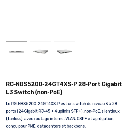
RG‑NBS5200‑24GT4XS‑P 28‑Port Gigabit
L3 Switch (non‑PoE)
Le RG‑NBS5200‑24GT4XS‑P est un switch de niveau 3 à 28
ports (24 Gigabit RJ‑45 + 4 uplinks SFP+), non‑PoE, silentieux
(fanless), avec routage interne, VLAN, OSPF et agrégation,
conçu pour PME, datacenters et backbone.