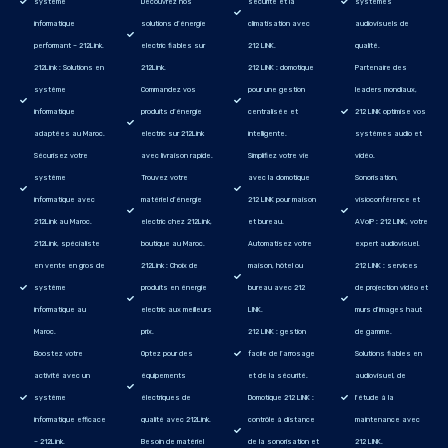
système
Découvrez nos
sécurité et la
systèmes
informatique
solutions d’énergie
climatisation avec
audiovisuels de
performant – 212Link.
electric fiables sur
212 LINK.
qualité.
212Link : Solutions en
212Link.
212 LINK : domotique
Partenaire des
système
Commandez vos
pour une gestion
leaders mondiaux,
informatique
produits d’énergie
centralisée et
212 LINK optimise vos
adaptées au Maroc.
electric sur 212Link
intelligente.
systèmes audio et
Sécurisez votre
avec livraison rapide.
Simplifiez votre vie
vidéo.
système
Trouvez votre
avec la domotique
Sonorisation,
informatique avec
matériel d’énergie
212 LINK pour maison
visioconférence et
212Link au Maroc.
electric chez 212Link,
et bureau.
AVoIP : 212 LINK, votre
212Link, spécialiste
boutique au Maroc.
Automatisez votre
expert audiovisuel.
en vente en gros de
212Link : Choix de
maison, hôtel ou
212 LINK : services
système
produits en énergie
bureau avec 212
de projection vidéo et
informatique au
electric aux meilleurs
LINK.
murs d'images haut
Maroc.
prix.
212 LINK : gestion
de gamme.
Boostez votre
Optez pour des
facile de l’arrosage
Solutions fiables en
activité avec un
équipements
et de la sécurité.
audiovisuel, de
système
électriques de
Domotique 212 LINK :
l'étude à la
informatique efficace
qualité avec 212Link.
contrôle à distance
maintenance avec
– 212Link.
Besoin de matériel
de la sonorisation et
212 LINK.