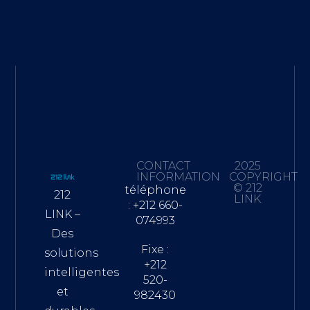
CONTACT
2025
INFORMATION
COPYRIGHT
© 212
téléphone
212
LINK
: +212 660-
LINK –
074993
Des
Fixe :
solutions
+212
intelligentes
520-
et
982430