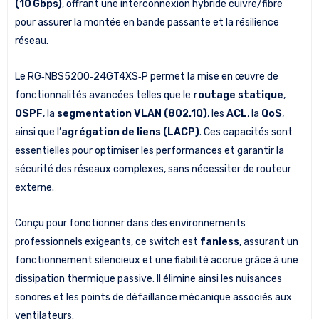
(10 Gbps)
, offrant une interconnexion hybride cuivre/fibre
pour assurer la montée en bande passante et la résilience
réseau.
Le RG‑NBS5200‑24GT4XS‑P permet la mise en œuvre de
fonctionnalités avancées telles que le
routage statique
,
OSPF
, la
segmentation VLAN (802.1Q)
, les
ACL
, la
QoS
,
ainsi que l’
agrégation de liens (LACP)
. Ces capacités sont
essentielles pour optimiser les performances et garantir la
sécurité des réseaux complexes, sans nécessiter de routeur
externe.
Conçu pour fonctionner dans des environnements
professionnels exigeants, ce switch est
fanless
, assurant un
fonctionnement silencieux et une fiabilité accrue grâce à une
dissipation thermique passive. Il élimine ainsi les nuisances
sonores et les points de défaillance mécanique associés aux
ventilateurs.