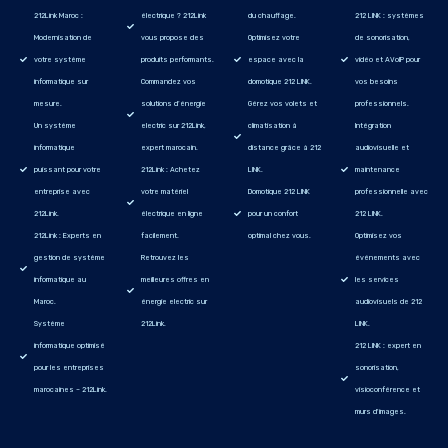
212Link Maroc :
électrique ? 212Link
du chauffage.
212 LINK : systèmes
Modernisation de
vous propose des
Optimisez votre
de sonorisation,
votre système
produits performants.
espace avec la
vidéo et AVoIP pour
informatique sur
Commandez vos
domotique 212 LINK.
vos besoins
mesure.
solutions d’énergie
Gérez vos volets et
professionnels.
Un système
electric sur 212Link,
climatisation à
Intégration
informatique
expert marocain.
distance grâce à 212
audiovisuelle et
puissant pour votre
212Link : Achetez
LINK.
maintenance
entreprise avec
votre matériel
Domotique 212 LINK
professionnelle avec
212Link.
électrique en ligne
pour un confort
212 LINK.
212Link : Experts en
facilement.
optimal chez vous.
Optimisez vos
gestion de système
Retrouvez les
événements avec
informatique au
meilleures offres en
les services
Maroc.
énergie electric sur
audiovisuels de 212
Système
212Link.
LINK.
informatique optimisé
212 LINK : expert en
pour les entreprises
sonorisation,
marocaines – 212Link.
visioconférence et
murs d'images.