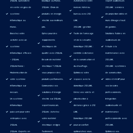
212Link, spécialiste
boutique au Maroc.
Automatisez votre
expert audiovisuel.
en vente en gros de
212Link : Choix de
maison, hôtel ou
212 LINK : services
système
produits en énergie
bureau avec 212
de projection vidéo et
informatique au
electric aux meilleurs
LINK.
murs d'images haut
Maroc.
prix.
212 LINK : gestion
de gamme.
Boostez votre
Optez pour des
facile de l’arrosage
Solutions fiables en
activité avec un
équipements
et de la sécurité.
audiovisuel, de
système
électriques de
Domotique 212 LINK :
l'étude à la
informatique efficace
qualité avec 212Link.
contrôle à distance
maintenance avec
– 212Link.
Besoin de matériel
de la sonorisation et
212 LINK.
212Link Maroc :
électrique ? 212Link
du chauffage.
212 LINK : systèmes
Modernisation de
vous propose des
Optimisez votre
de sonorisation,
votre système
produits performants.
espace avec la
vidéo et AVoIP pour
informatique sur
Commandez vos
domotique 212 LINK.
vos besoins
mesure.
solutions d’énergie
Gérez vos volets et
professionnels.
Un système
electric sur 212Link,
climatisation à
Intégration
informatique
expert marocain.
distance grâce à 212
audiovisuelle et
puissant pour votre
212Link : Achetez
LINK.
maintenance
entreprise avec
votre matériel
Domotique 212 LINK
professionnelle avec
212Link.
électrique en ligne
pour un confort
212 LINK.
212Link : Experts en
facilement.
optimal chez vous.
Optimisez vos