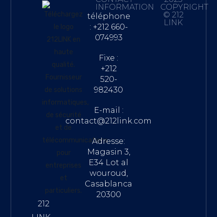
INFORMATION
COPYRIGHT
© 212
téléphone
LINK
: +212 660-
074993
Fixe :
+212
520-
982430
E-mail :
contact@212link.com
Adresse:
Magasin 3,
E34 Lot al
wouroud,
Casablanca
20300
212