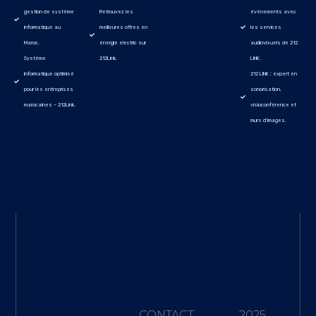
gestion de système
Retrouvez les
événements avec
informatique au
meilleures offres en
les services
Maroc.
énergie electric sur
audiovisuels de 212
Système
212Link.
LINK.
informatique optimisé
212 LINK : expert en
pour les entreprises
sonorisation,
marocaines – 212Link.
visioconférence et
murs d'images.
CONTACT
2025