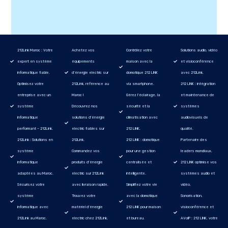
212Link Maroc : Votre
Achetez vos
Contrôlez votre
Solutions audio, vidéo
expert en système
équipements
maison avec la
et visioconférence
informatique fiable.
d’énergie electric sur
domotique 212 LINK
avec 212Link.
Optimisez votre
212Link, référence au
via smartphone.
212 LINK : intégration
entreprise avec un
Maroc !
Gérez l’éclairage, la
et maintenance de
système
Découvrez nos
sécurité et la
systèmes
informatique
solutions d’énergie
climatisation avec
audiovisuels de
performant – 212Link.
electric fiables sur
212 LINK.
qualité.
212Link : Solutions en
212Link.
212 LINK : domotique
Partenaire des
système
Commandez vos
pour une gestion
leaders mondiaux,
informatique
produits d’énergie
centralisée et
212 LINK optimise vos
adaptées au Maroc.
electric sur 212Link
intelligente.
systèmes audio et
Sécurisez votre
avec livraison rapide.
Simplifiez votre vie
vidéo.
système
Trouvez votre
avec la domotique
Sonorisation,
informatique avec
matériel d’énergie
212 LINK pour maison
visioconférence et
212Link au Maroc.
electric chez 212Link,
et bureau.
AVoIP : 212 LINK, votre