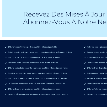
Recevez Des Mises À Jour 
Abonnez-Vous À Notre Ne
212Link Maroc : Votre expert en système informatique fiable.
Achetez vos équipements
Optimisez votre entreprise avec un système informatique performant – 212Link.
Découvrez nos solutions 
212Link : Solutions en système informatique adaptées au Maroc.
Commandez vos produits d
Sécurisez votre système informatique avec 212Link au Maroc.
Trouvez votre matériel d
212Link, spécialiste en vente en gros de système informatique au Maroc.
212Link : Choix de produit
Boostez votre activité avec un système informatique efficace – 212Link.
Optez pour des équipeme
212Link Maroc : Modernisation de votre système informatique sur mesure.
Besoin de matériel élect
Un système informatique puissant pour votre entreprise avec 212Link.
Commandez vos solutions 
212Link : Experts en gestion de système informatique au Maroc.
212Link : Achetez votre m
Système informatique optimisé pour les entreprises marocaines – 212Link.
Retrouvez les meilleures 