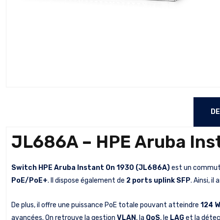
DE
JL686A – HPE Aruba Ins
Switch HPE Aruba Instant On 1930 (JL686A)
est un commutat
PoE/PoE+
. Il dispose également de
2 ports uplink SFP
. Ainsi, 
De plus, il offre une puissance PoE totale pouvant atteindre
124 
avancées. On retrouve la gestion
VLAN
, la
QoS
, le
LAG
et la détec