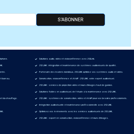
S'ABONNER
rtphone.
Solutions audio, vidéo et visioconférence avec 212Link.
INK.
212 LINK : intégration et maintenance de systèmes audiovisuels de qualité.
gente.
Partenaire des leaders mondiaux, 212 LINK optimise vos systèmes audio et vidéo.
et bureau.
Sonorisation, visioconférence et AVoIP : 212 LINK, votre expert audiovisuel.
212 LINK : services de projection vidéo et murs d'images haut de gamme.
Solutions fiables en audiovisuel, de l'étude à la maintenance avec 212 LINK.
n et du chauffage.
212 LINK : systèmes de sonorisation, vidéo et AVoIP pour vos besoins professionnels.
Intégration audiovisuelle et maintenance professionnelle avec 212 LINK.
INK.
Optimisez vos événements avec les services audiovisuels de 212 LINK.
212 LINK : expert en sonorisation, visioconférence et murs d'images.