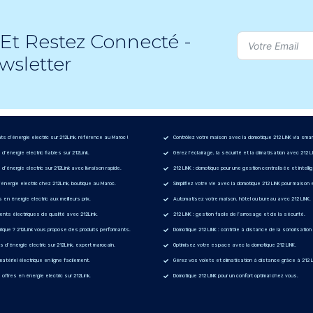
Et Restez Connecté -
wsletter
 d’énergie electric sur 212Link, référence au Maroc !
Contrôlez votre maison avec la domotique 212 LINK via sma
d’énergie electric fiables sur 212Link.
Gérez l’éclairage, la sécurité et la climatisation avec 212 L
’énergie electric sur 212Link avec livraison rapide.
212 LINK : domotique pour une gestion centralisée et intelli
’énergie electric chez 212Link, boutique au Maroc.
Simplifiez votre vie avec la domotique 212 LINK pour maison 
s en énergie electric aux meilleurs prix.
Automatisez votre maison, hôtel ou bureau avec 212 LINK.
nts électriques de qualité avec 212Link.
212 LINK : gestion facile de l’arrosage et de la sécurité.
rique ? 212Link vous propose des produits performants.
Domotique 212 LINK : contrôle à distance de la sonorisatio
d’énergie electric sur 212Link, expert marocain.
Optimisez votre espace avec la domotique 212 LINK.
atériel électrique en ligne facilement.
Gérez vos volets et climatisation à distance grâce à 212 L
offres en énergie electric sur 212Link.
Domotique 212 LINK pour un confort optimal chez vous.