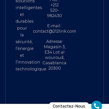
solutions
+212
intelligentes
520-
et
982430
durables
E-mail :
pour
contact@212link.com
la
Adresse:
sécurité,
Magasin 3,
l’énergie
E34 Lot al
et
wouroud,
l’innovation
Casablanca
20300
technologique.
Contactez-Nous
Notifications