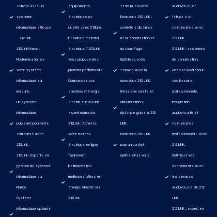
activité avec un
équipements
et de la sécurité.
audiovisuel, de
système
électriques de
Domotique 212 LINK :
l'étude à la
informatique efficace
qualité avec 212Link.
contrôle à distance
maintenance avec
– 212Link.
Besoin de matériel
de la sonorisation et
212 LINK.
212Link Maroc :
électrique ? 212Link
du chauffage.
212 LINK : systèmes
Modernisation de
vous propose des
Optimisez votre
de sonorisation,
votre système
produits performants.
espace avec la
vidéo et AVoIP pour
informatique sur
Commandez vos
domotique 212 LINK.
vos besoins
mesure.
solutions d’énergie
Gérez vos volets et
professionnels.
Un système
electric sur 212Link,
climatisation à
Intégration
informatique
expert marocain.
distance grâce à 212
audiovisuelle et
puissant pour votre
212Link : Achetez
LINK.
maintenance
entreprise avec
votre matériel
Domotique 212 LINK
professionnelle avec
212Link.
électrique en ligne
pour un confort
212 LINK.
212Link : Experts en
facilement.
optimal chez vous.
Optimisez vos
gestion de système
Retrouvez les
événements avec
informatique au
meilleures offres en
les services
Maroc.
énergie electric sur
audiovisuels de 212
Système
212Link.
LINK.
informatique optimisé
212 LINK : expert en