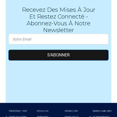
Recevez Des Mises À Jour
Et Restez Connecté -
Abonnez-Vous À Notre
Newsletter
S'ABONNER
212Link Maroc : Votre
Achetez vos
Contrôlez votre
Solutions audio, vidéo
expert en système
équipements
maison avec la
et visioconférence