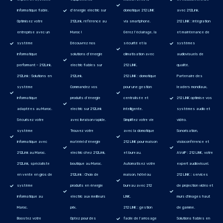
informatique fiable.
d’énergie electric sur
domotique 212 LINK
avec 212Link.
Optimisez votre
212Link, référence au
via smartphone.
212 LINK : intégration
entreprise avec un
Maroc !
Gérez l’éclairage, la
et maintenance de
système
Découvrez nos
sécurité et la
systèmes
informatique
solutions d’énergie
climatisation avec
audiovisuels de
performant – 212Link.
electric fiables sur
212 LINK.
qualité.
212Link : Solutions en
212Link.
212 LINK : domotique
Partenaire des
système
Commandez vos
pour une gestion
leaders mondiaux,
informatique
produits d’énergie
centralisée et
212 LINK optimise vos
adaptées au Maroc.
electric sur 212Link
intelligente.
systèmes audio et
Sécurisez votre
avec livraison rapide.
Simplifiez votre vie
vidéo.
système
Trouvez votre
avec la domotique
Sonorisation,
informatique avec
matériel d’énergie
212 LINK pour maison
visioconférence et
212Link au Maroc.
electric chez 212Link,
et bureau.
AVoIP : 212 LINK, votre
212Link, spécialiste
boutique au Maroc.
Automatisez votre
expert audiovisuel.
en vente en gros de
212Link : Choix de
maison, hôtel ou
212 LINK : services
système
produits en énergie
bureau avec 212
de projection vidéo et
informatique au
electric aux meilleurs
LINK.
murs d'images haut
Maroc.
prix.
212 LINK : gestion
de gamme.
Boostez votre
Optez pour des
facile de l’arrosage
Solutions fiables en