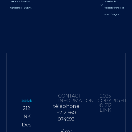
pour les entreprises
sonorisation,
marocaines – 212Link.
visioconférence et
murs d'images.
CONTACT
2025
INFORMATION
COPYRIGHT
© 212
téléphone
212
LINK
: +212 660-
LINK –
074993
Des
Fixe :