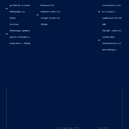
gestion de système
Retrouvez les
événements avec
informatique au
meilleures offres en
les services
Maroc.
énergie electric sur
audiovisuels de 212
Système
212Link.
LINK.
informatique optimisé
212 LINK : expert en
pour les entreprises
sonorisation,
marocaines – 212Link.
visioconférence et
murs d'images.