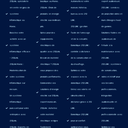
212Link, spécialiste
boutique au Maroc.
Automatisez votre
expert audiovisuel.
en vente en gros de
212Link : Choix de
maison, hôtel ou
212 LINK : services
système
produits en énergie
bureau avec 212
de projection vidéo et
informatique au
electric aux meilleurs
LINK.
murs d'images haut
Maroc.
prix.
212 LINK : gestion
de gamme.
Boostez votre
Optez pour des
facile de l’arrosage
Solutions fiables en
activité avec un
équipements
et de la sécurité.
audiovisuel, de
système
électriques de
Domotique 212 LINK :
l'étude à la
informatique efficace
qualité avec 212Link.
contrôle à distance
maintenance avec
– 212Link.
Besoin de matériel
de la sonorisation et
212 LINK.
212Link Maroc :
électrique ? 212Link
du chauffage.
212 LINK : systèmes
Modernisation de
vous propose des
Optimisez votre
de sonorisation,
votre système
produits performants.
espace avec la
vidéo et AVoIP pour
informatique sur
Commandez vos
domotique 212 LINK.
vos besoins
mesure.
solutions d’énergie
Gérez vos volets et
professionnels.
Un système
electric sur 212Link,
climatisation à
Intégration
informatique
expert marocain.
distance grâce à 212
audiovisuelle et
puissant pour votre
212Link : Achetez
LINK.
maintenance
entreprise avec
votre matériel
Domotique 212 LINK
professionnelle avec
212Link.
électrique en ligne
pour un confort
212 LINK.
212Link : Experts en
facilement.
optimal chez vous.
Optimisez vos