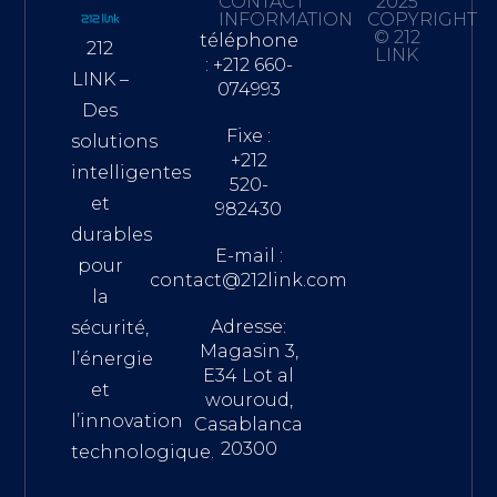
CONTACT
2025
INFORMATION
COPYRIGHT
© 212
téléphone
212
LINK
: +212 660-
LINK –
074993
Des
Fixe :
solutions
+212
intelligentes
520-
et
982430
durables
E-mail :
pour
contact@212link.com
la
Adresse:
sécurité,
Magasin 3,
l’énergie
E34 Lot al
et
wouroud,
l’innovation
Casablanca
20300
technologique.