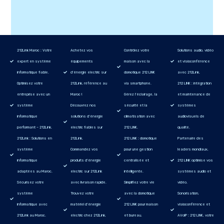
212Link Maroc : Votre
Achetez vos
Contrôlez votre
Solutions audio, vidéo
expert en système
équipements
maison avec la
et visioconférence
informatique fiable.
d’énergie electric sur
domotique 212 LINK
avec 212Link.
Optimisez votre
212Link, référence au
via smartphone.
212 LINK : intégration
entreprise avec un
Maroc !
Gérez l’éclairage, la
et maintenance de
système
Découvrez nos
sécurité et la
systèmes
informatique
solutions d’énergie
climatisation avec
audiovisuels de
performant – 212Link.
electric fiables sur
212 LINK.
qualité.
212Link : Solutions en
212Link.
212 LINK : domotique
Partenaire des
système
Commandez vos
pour une gestion
leaders mondiaux,
informatique
produits d’énergie
centralisée et
212 LINK optimise vos
adaptées au Maroc.
electric sur 212Link
intelligente.
systèmes audio et
Sécurisez votre
avec livraison rapide.
Simplifiez votre vie
vidéo.
système
Trouvez votre
avec la domotique
Sonorisation,
informatique avec
matériel d’énergie
212 LINK pour maison
visioconférence et
212Link au Maroc.
electric chez 212Link,
et bureau.
AVoIP : 212 LINK, votre