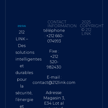
CONTACT
2025
INFORMATION
COPYRIGHT
© 212
téléphone
212
LINK
: +212 660-
LINK –
074993
Des
Fixe :
solutions
+212
intelligentes
520-
et
982430
durables
E-mail :
pour
contact@212link.com
la
Adresse:
sécurité,
Magasin 3,
l’énergie
E34 Lot al
et