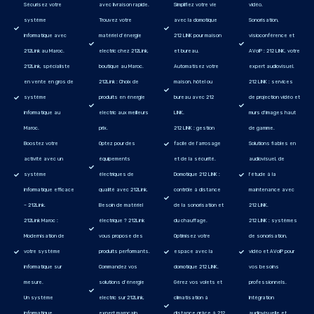
Sécurisez votre
avec livraison rapide.
Simplifiez votre vie
vidéo.
système
Trouvez votre
avec la domotique
Sonorisation,
informatique avec
matériel d’énergie
212 LINK pour maison
visioconférence et
212Link au Maroc.
electric chez 212Link,
et bureau.
AVoIP : 212 LINK, votre
212Link, spécialiste
boutique au Maroc.
Automatisez votre
expert audiovisuel.
en vente en gros de
212Link : Choix de
maison, hôtel ou
212 LINK : services
système
produits en énergie
bureau avec 212
de projection vidéo et
informatique au
electric aux meilleurs
LINK.
murs d'images haut
Maroc.
prix.
212 LINK : gestion
de gamme.
Boostez votre
Optez pour des
facile de l’arrosage
Solutions fiables en
activité avec un
équipements
et de la sécurité.
audiovisuel, de
système
électriques de
Domotique 212 LINK :
l'étude à la
informatique efficace
qualité avec 212Link.
contrôle à distance
maintenance avec
– 212Link.
Besoin de matériel
de la sonorisation et
212 LINK.
212Link Maroc :
électrique ? 212Link
du chauffage.
212 LINK : systèmes
Modernisation de
vous propose des
Optimisez votre
de sonorisation,
votre système
produits performants.
espace avec la
vidéo et AVoIP pour
informatique sur
Commandez vos
domotique 212 LINK.
vos besoins
mesure.
solutions d’énergie
Gérez vos volets et
professionnels.
Un système
electric sur 212Link,
climatisation à
Intégration
informatique
expert marocain.
distance grâce à 212
audiovisuelle et