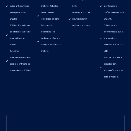
puissant pour votre
212Link : Achetez
LINK.
maintenance
entreprise avec
votre matériel
Domotique 212 LINK
professionnelle avec
212Link.
électrique en ligne
pour un confort
212 LINK.
212Link : Experts en
facilement.
optimal chez vous.
Optimisez vos
gestion de système
Retrouvez les
événements avec
informatique au
meilleures offres en
les services
Maroc.
énergie electric sur
audiovisuels de 212
Système
212Link.
LINK.
informatique optimisé
212 LINK : expert en
pour les entreprises
sonorisation,
marocaines – 212Link.
visioconférence et
murs d'images.