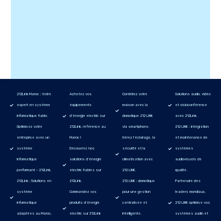
212Link Maroc : Votre
Achetez vos
Contrôlez votre
Solutions audio, vidéo
expert en système
équipements
maison avec la
et visioconférence
informatique fiable.
d’énergie electric sur
domotique 212 LINK
avec 212Link.
Optimisez votre
212Link, référence au
via smartphone.
212 LINK : intégration
entreprise avec un
Maroc !
Gérez l’éclairage, la
et maintenance de
système
Découvrez nos
sécurité et la
systèmes
informatique
solutions d’énergie
climatisation avec
audiovisuels de
performant – 212Link.
electric fiables sur
212 LINK.
qualité.
212Link : Solutions en
212Link.
212 LINK : domotique
Partenaire des
système
Commandez vos
pour une gestion
leaders mondiaux,
informatique
produits d’énergie
centralisée et
212 LINK optimise vos
adaptées au Maroc.
electric sur 212Link
intelligente.
systèmes audio et