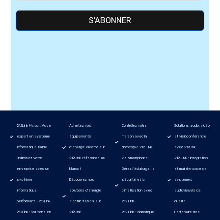
S'ABONNER
212Link Maroc : Votre
Achetez vos
Contrôlez votre
Solutions audio, vidéo
expert en système
équipements
maison avec la
et visioconférence
informatique fiable.
d’énergie electric sur
domotique 212 LINK
avec 212Link.
Optimisez votre
212Link, référence au
via smartphone.
212 LINK : intégration
entreprise avec un
Maroc !
Gérez l’éclairage, la
et maintenance de
système
Découvrez nos
sécurité et la
systèmes
informatique
solutions d’énergie
climatisation avec
audiovisuels de
performant – 212Link.
electric fiables sur
212 LINK.
qualité.
212Link : Solutions en
212Link.
212 LINK : domotique
Partenaire des