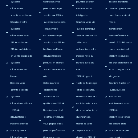
système
Commandez vos
pour une gestion
leaders mondiaux,
informatique
produits d’énergie
centralisée et
212 LINK optimise vos
adaptées au Maroc.
electric sur 212Link
intelligente.
systèmes audio et
Sécurisez votre
avec livraison rapide.
Simplifiez votre vie
vidéo.
système
Trouvez votre
avec la domotique
Sonorisation,
informatique avec
matériel d’énergie
212 LINK pour maison
visioconférence et
212Link au Maroc.
electric chez 212Link,
et bureau.
AVoIP : 212 LINK, votre
212Link, spécialiste
boutique au Maroc.
Automatisez votre
expert audiovisuel.
en vente en gros de
212Link : Choix de
maison, hôtel ou
212 LINK : services
système
produits en énergie
bureau avec 212
de projection vidéo et
informatique au
electric aux meilleurs
LINK.
murs d'images haut
Maroc.
prix.
212 LINK : gestion
de gamme.
Boostez votre
Optez pour des
facile de l’arrosage
Solutions fiables en
activité avec un
équipements
et de la sécurité.
audiovisuel, de
système
électriques de
Domotique 212 LINK :
l'étude à la
informatique efficace
qualité avec 212Link.
contrôle à distance
maintenance avec
– 212Link.
Besoin de matériel
de la sonorisation et
212 LINK.
212Link Maroc :
électrique ? 212Link
du chauffage.
212 LINK : systèmes
Modernisation de
vous propose des
Optimisez votre
de sonorisation,
votre système
produits performants.
espace avec la
vidéo et AVoIP pour
informatique sur
Commandez vos
domotique 212 LINK.
vos besoins