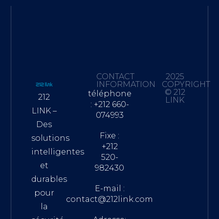
CONTACT
2025
INFORMATION
COPYRIGHT
© 212
téléphone
212
LINK
: +212 660-
LINK –
074993
Des
Fixe :
solutions
+212
intelligentes
520-
et
982430
durables
E-mail :
pour
contact@212link.com
la