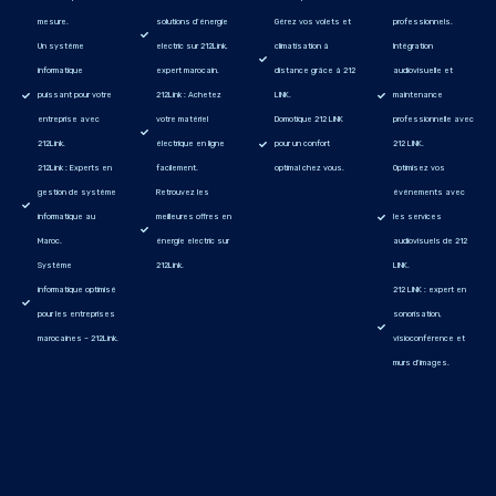
mesure.
solutions d’énergie
Gérez vos volets et
professionnels.
Un système
electric sur 212Link,
climatisation à
Intégration
informatique
expert marocain.
distance grâce à 212
audiovisuelle et
puissant pour votre
212Link : Achetez
LINK.
maintenance
entreprise avec
votre matériel
Domotique 212 LINK
professionnelle avec
212Link.
électrique en ligne
pour un confort
212 LINK.
212Link : Experts en
facilement.
optimal chez vous.
Optimisez vos
gestion de système
Retrouvez les
événements avec
informatique au
meilleures offres en
les services
Maroc.
énergie electric sur
audiovisuels de 212
Système
212Link.
LINK.
informatique optimisé
212 LINK : expert en
pour les entreprises
sonorisation,
marocaines – 212Link.
visioconférence et
murs d'images.