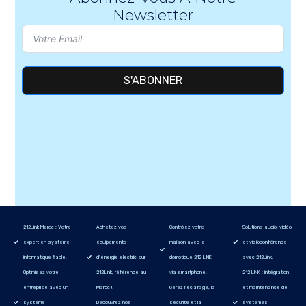
Newsletter
S'ABONNER
212Link Maroc : Votre
Achetez vos
Contrôlez votre
Solutions audio, vidéo
expert en système
équipements
maison avec la
et visioconférence
informatique fiable.
d’énergie electric sur
domotique 212 LINK
avec 212Link.
Optimisez votre
212Link, référence au
via smartphone.
212 LINK : intégration
entreprise avec un
Maroc !
Gérez l’éclairage, la
et maintenance de
système
Découvrez nos
sécurité et la
systèmes