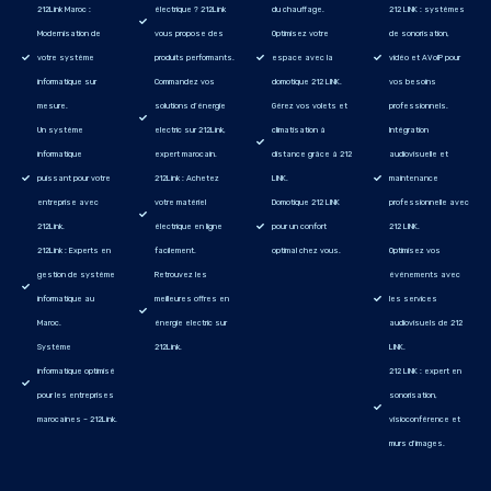
212Link Maroc :
électrique ? 212Link
du chauffage.
212 LINK : systèmes
Modernisation de
vous propose des
Optimisez votre
de sonorisation,
votre système
produits performants.
espace avec la
vidéo et AVoIP pour
informatique sur
Commandez vos
domotique 212 LINK.
vos besoins
mesure.
solutions d’énergie
Gérez vos volets et
professionnels.
Un système
electric sur 212Link,
climatisation à
Intégration
informatique
expert marocain.
distance grâce à 212
audiovisuelle et
puissant pour votre
212Link : Achetez
LINK.
maintenance
entreprise avec
votre matériel
Domotique 212 LINK
professionnelle avec
212Link.
électrique en ligne
pour un confort
212 LINK.
212Link : Experts en
facilement.
optimal chez vous.
Optimisez vos
gestion de système
Retrouvez les
événements avec
informatique au
meilleures offres en
les services
Maroc.
énergie electric sur
audiovisuels de 212
Système
212Link.
LINK.
informatique optimisé
212 LINK : expert en
pour les entreprises
sonorisation,
marocaines – 212Link.
visioconférence et
murs d'images.