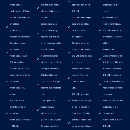
informatique
solutions d’énergie
climatisation avec
audiovisuels de
performant – 212Link.
electric fiables sur
212 LINK.
qualité.
212Link : Solutions en
212Link.
212 LINK : domotique
Partenaire des
système
Commandez vos
pour une gestion
leaders mondiaux,
informatique
produits d’énergie
centralisée et
212 LINK optimise vos
adaptées au Maroc.
electric sur 212Link
intelligente.
systèmes audio et
Sécurisez votre
avec livraison rapide.
Simplifiez votre vie
vidéo.
système
Trouvez votre
avec la domotique
Sonorisation,
informatique avec
matériel d’énergie
212 LINK pour maison
visioconférence et
212Link au Maroc.
electric chez 212Link,
et bureau.
AVoIP : 212 LINK, votre
212Link, spécialiste
boutique au Maroc.
Automatisez votre
expert audiovisuel.
en vente en gros de
212Link : Choix de
maison, hôtel ou
212 LINK : services
système
produits en énergie
bureau avec 212
de projection vidéo et
informatique au
electric aux meilleurs
LINK.
murs d'images haut
Maroc.
prix.
212 LINK : gestion
de gamme.
Boostez votre
Optez pour des
facile de l’arrosage
Solutions fiables en
activité avec un
équipements
et de la sécurité.
audiovisuel, de
système
électriques de
Domotique 212 LINK :
l'étude à la
informatique efficace
qualité avec 212Link.
contrôle à distance
maintenance avec
– 212Link.
Besoin de matériel
de la sonorisation et
212 LINK.